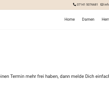
07141 5076681
inf
Home
Damen
Her
nen Termin mehr frei haben, dann melde Dich einfach