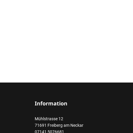
Information
Mühlstrasse 12
71691 Freiberg am Neckar
07141 5076681