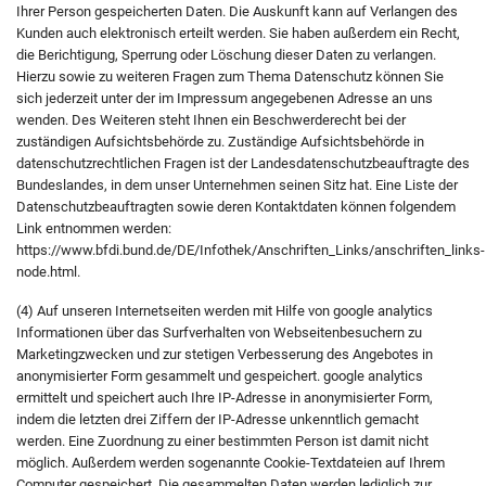
Ihrer Person gespeicherten Daten. Die Auskunft kann auf Verlangen des
Kunden auch elektronisch erteilt werden. Sie haben außerdem ein Recht,
die Berichtigung, Sperrung oder Löschung dieser Daten zu verlangen.
Hierzu sowie zu weiteren Fragen zum Thema Datenschutz können Sie
sich jederzeit unter der im Impressum angegebenen Adresse an uns
wenden. Des Weiteren steht Ihnen ein Beschwerderecht bei der
zuständigen Aufsichtsbehörde zu. Zuständige Aufsichtsbehörde in
datenschutzrechtlichen Fragen ist der Landesdatenschutzbeauftragte des
Bundeslandes, in dem unser Unternehmen seinen Sitz hat. Eine Liste der
Datenschutzbeauftragten sowie deren Kontaktdaten können folgendem
Link entnommen werden:
https://www.bfdi.bund.de/DE/Infothek/Anschriften_Links/anschriften_links-
node.html.
(4) Auf unseren Internetseiten werden mit Hilfe von google analytics
Informationen über das Surfverhalten von Webseitenbesuchern zu
Marketingzwecken und zur stetigen Verbesserung des Angebotes in
anonymisierter Form gesammelt und gespeichert. google analytics
ermittelt und speichert auch Ihre IP-Adresse in anonymisierter Form,
indem die letzten drei Ziffern der IP-Adresse unkenntlich gemacht
werden. Eine Zuordnung zu einer bestimmten Person ist damit nicht
möglich. Außerdem werden sogenannte Cookie-Textdateien auf Ihrem
Computer gespeichert. Die gesammelten Daten werden lediglich zur