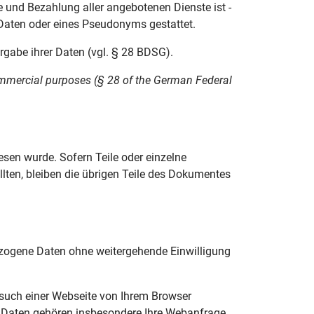
e und Bezahlung aller angebotenen Dienste ist -
Daten oder eines Pseudonyms gestattet.
gabe ihrer Daten (vgl. § 28 BDSG).
commercial purposes (§ 28 of the German Federal
esen wurde. Sofern Teile oder einzelne
llten, bleiben die übrigen Teile des Dokumentes
bezogene Daten ohne weitergehende Einwilligung
esuch einer Webseite von Ihrem Browser
en Daten gehören insbesondere Ihre Webanfrage