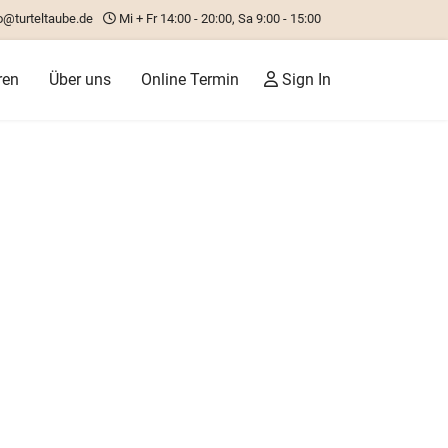
o@turteltaube.de
Mi + Fr 14:00 - 20:00, Sa 9:00 - 15:00
ren
Über uns
Online Termin
Sign In