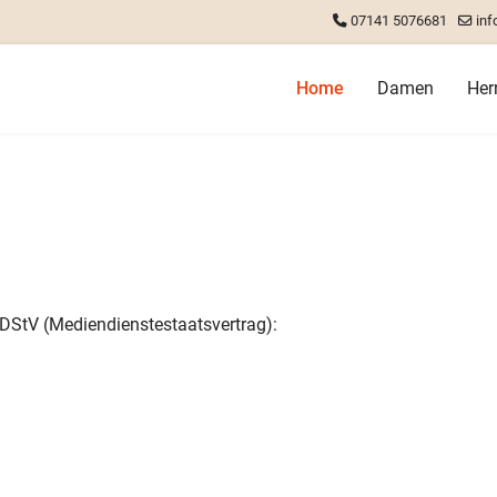
07141 5076681
inf
Home
Damen
Her
DStV (Mediendienstestaatsvertrag):