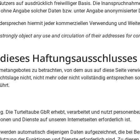
 Nutzers auf ausdrücklich freiwilliger Basis. Die Inanspruchnahm
 ohne Angabe solcher Daten bzw. unter Angabe anonymisierter 
dersprechen hiermit jeder kommerziellen Verwendung und Weiter
strongly object any use and circulation of their addresses for 
 dieses Haftungsausschlusses
ernetangebotes zu betrachten, von dem aus auf diese Seite verwi
htslage nicht, nicht mehr oder nicht vollständig entsprechen so
ührt.
ig. Die Turteltaube GbR erhebt, verarbeitet und nutzt personen
onen und Dienste auf unseren Internetseiten erforderlich ist.
n, werden automatisch diejenigen Daten aufgezeichnet, die bei B
Nutzung der Funktionen und Dienste erforderlich sind. Zu dies