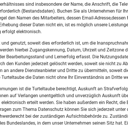
hältnisses sind insbesondere der Name, die Anschrift, die Tel
rderlich (Bestandsdaten). Buchen Sie als Unternehmen für Ihre
 Regel den Namen des Mitarbeiters, dessen Email-Adresse,desse
 Erhebung dieser Daten nicht ein, ist es möglich unsere Leistu
erfolgt elektronisch.
 und genutzt, soweit dies erforderlich ist, um die Inanspruch
 werden hierbei Zugangskennung, Datum, Uhrzeit und Zeitzone d
 der Bearbeitungsstand und Lernerfolg erfasst. Die Nutzungsdate
ch den Kunden jederzeit gelöscht werden, soweit sie nicht zu 
n an andere Diensteanbieter und Dritte zu übermitteln, soweit di
 Turteltaube die Daten nicht ohne Ihr Einverständnis an Dritte wei
mungen ist die Turteltaube berechtigt, Auskunft an Strafverfo
t Ihnen auf Verlangen unentgeltlich und unverzüglich Auskunft üb
lektronisch erteilt werden. Sie haben außerdem ein Recht, die 
 Fragen zum Thema Datenschutz können Sie sich jederzeit unte
hwerderecht bei der zuständigen Aufsichtsbehörde zu. Zuständi
des Bundeslandes, in dem unser Unternehmen seinen Sitz hat. E