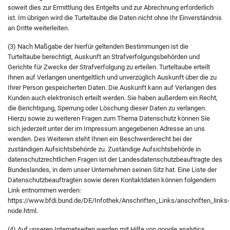
soweit dies zur Ermittlung des Entgelts und zur Abrechnung erforderlich
ist. Im übrigen wird die Turteltaube die Daten nicht ohne Ihr Einverständnis
an Dritte weiterleiten.
(3) Nach Maßgabe der hierfür geltenden Bestimmungen ist die
Turteltaube berechtigt, Auskunft an Strafverfolgungsbehörden und
Gerichte für Zwecke der Strafverfolgung zu erteilen. Turteltaube erteilt
Ihnen auf Verlangen unentgeltlich und unverzüglich Auskunft über die zu
Ihrer Person gespeicherten Daten. Die Auskunft kann auf Verlangen des
Kunden auch elektronisch erteilt werden. Sie haben außerdem ein Recht,
die Berichtigung, Sperrung oder Löschung dieser Daten zu verlangen.
Hierzu sowie zu weiteren Fragen zum Thema Datenschutz können Sie
sich jederzeit unter der im Impressum angegebenen Adresse an uns
wenden. Des Weiteren steht Ihnen ein Beschwerderecht bei der
zuständigen Aufsichtsbehörde zu. Zuständige Aufsichtsbehörde in
datenschutzrechtlichen Fragen ist der Landesdatenschutzbeauftragte des
Bundeslandes, in dem unser Unternehmen seinen Sitz hat. Eine Liste der
Datenschutzbeauftragten sowie deren Kontaktdaten können folgendem
Link entnommen werden:
https://www.bfdi.bund.de/DE/Infothek/Anschriften_Links/anschriften_links-
node.html.
(4) Auf unseren Internetseiten werden mit Hilfe von google analytics