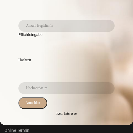
Aktuelle News
TRAUMHOCHZEIT LUDWIGSBURG
27 September 2025
Pflichteingabe
WIR HEIRATEN STUTTGART
11 October 2025
STETTENFELSER HOCHZEITSMESSE
Hochzeit
01 November 2025
Turteltaube
Über uns
Anmelden
Damen
Kein Interesse
Herren
Online Termin