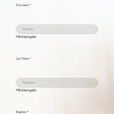
First name
*
Pflichteingabe
Information
Last Name
*
Mühlstrasse 12
71691 Freiberg am Neckar
07141 5076681
Öffnungszeiten:
Mi + Fr 14:00 bis 20:00 Uhr, Sa 9:00 bis 15:00 Uhr
Pflichteingabe
Begleiter
*